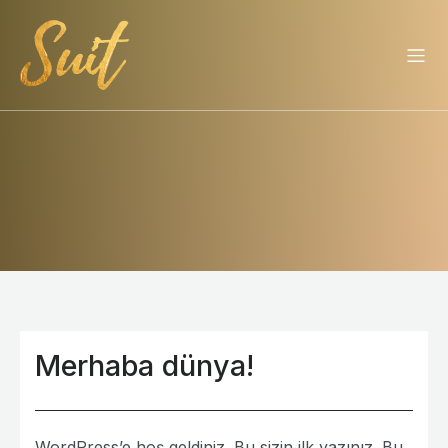
Merhaba dünya!
WordPress’e hoş geldiniz. Bu sizin ilk yazınız. Bu